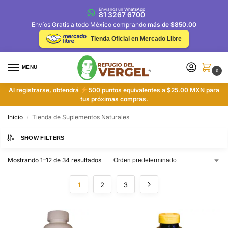
Envíanos un WhatsApp
81 3267 6700
Envíos Gratis a todo México comprando
más de $850.00
Tienda Oficial en Mercado Libre
MENU
0
Al registrarse, obtendrá
500 puntos equivalentes a $25.00 MXN para
tus próximas compras.
Inicio
Tienda de Suplementos Naturales
/
SHOW FILTERS
Mostrando 1–12 de 34 resultados
1
2
3