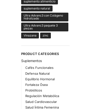
suplemento alimenticio
suplemento natural
Ultra Advanc3 con Colágeno
hidrolizado
Ultra Advanc3 paquete 3
piezas
Vinazana
zinc
PRODUCT CATEGORIES
Suplementos
Cafés Funcionales
Defensa Natural
Equilibrio Hormonal
Fortaleza Ósea
Probióticos
Regulación Metabólica
Salud Cardiovascular
Salud Íntima Femenina