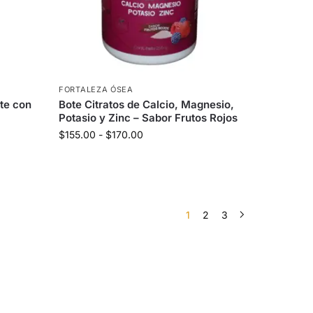
FORTALEZA ÓSEA
ote con
Bote Citratos de Calcio, Magnesio,
Potasio y Zinc – Sabor Frutos Rojos
$
155.00
-
$
170.00
1
2
3