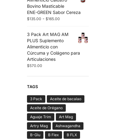
Bovino Masticable
ENE-GREEN Sabor Cereza
-
$
135.00
$
165.00
3 Pack Art MAG AM
PLUS Suplemento
Alimenticio con
Cúrcuma y Colágeno para
Articulaciones
$
570.00
TAGS
3 Pack
Aceite de bacalao
Aceite de Orégano
Aguaje Trim
Art Mag
Artry Mag
Ashwagandha
B-Glu
B Flex
B FLX