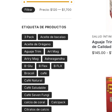
Precio:
$120
—
$1,700
Filtrar
ETIQUETA DE PRODUCTOS
SALUD ÍNTI
3 Pack
Aceite de bacalao
Aguaje Tri
Aceite de Orégano
de Calidad
Aguaje Trim
Art Mag
$
145.00
-
$
Artry Mag
Ashwagandha
B-Glu
B Flex
B FLX
Brocoli
café
Café Natural
Café Saludable
Café Seven Fungi
calcio de coral
Calcipack
Citratos de calcio