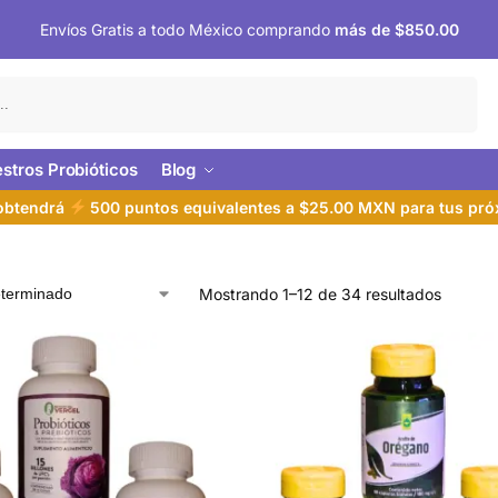
Envíos Gratis a todo México comprando
más de $850.00
Buscar
stros Probióticos
Blog
 obtendrá
500 puntos equivalentes a $25.00 MXN para tus pr
Mostrando 1–12 de 34 resultados