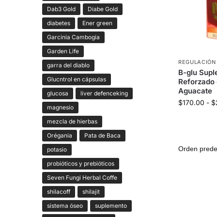
Dab3 Gold
Diabe Gold
diabetes
Ener green
Garcinia Cambogia
Garden Life
REGULACIÓN
garra del diablo
B-glu Supl
Glucntrol en cápsulas
Reforzado
Aguacate
glucosa
liver defenceking
$
170.00
-
$
magnesio
mezcla de hierbas
Orégania
Pata de Baca
potasio
probióticos y prebióticos
Seven Fungi Herbal Coffe
shilacoff
shilajit
sistema óseo
suplemento