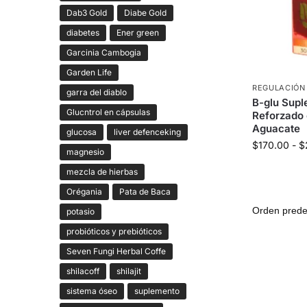
Dab3 Gold
Diabe Gold
diabetes
Ener green
Garcinia Cambogia
Garden Life
REGULACIÓN
garra del diablo
B-glu Supl
Glucntrol en cápsulas
Reforzado
Aguacate
glucosa
liver defenceking
$
170.00
-
$
magnesio
mezcla de hierbas
Orégania
Pata de Baca
potasio
probióticos y prebióticos
Seven Fungi Herbal Coffe
shilacoff
shilajit
sistema óseo
suplemento