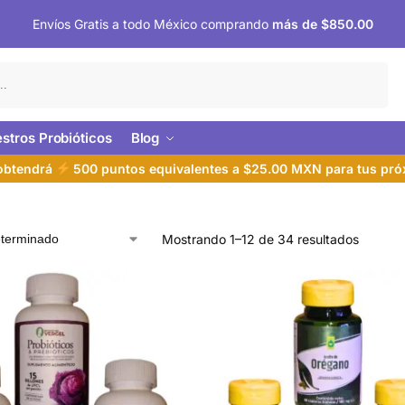
Envíos Gratis a todo México comprando
más de $850.00
Buscar
stros Probióticos
Blog
 obtendrá
500 puntos equivalentes a $25.00 MXN para tus pr
Mostrando 1–12 de 34 resultados