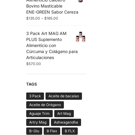
Bovino Masticable
ENE-GREEN Sabor Cereza
-
$
135.00
$
165.00
3 Pack Art MAG AM
PLUS Suplemento
Alimenticio con
Cúrcuma y Colágeno para
Articulaciones
$
570.00
TAGS
3 Pack
Aceite de bacalao
Aceite de Orégano
Aguaje Trim
Art Mag
Artry Mag
Ashwagandha
B-Glu
B Flex
B FLX