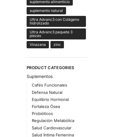
suplemento alimenticio
suplemento natural
Ultra Advanc3 con Colágeno
hidrolizado
Ultra Advanc3 paquete 3
piezas
Vinazana
zinc
PRODUCT CATEGORIES
Suplementos
Cafés Funcionales
Defensa Natural
Equilibrio Hormonal
Fortaleza Ósea
Probióticos
Regulación Metabólica
Salud Cardiovascular
Salud Íntima Femenina