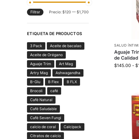
Precio:
$120
—
$1,700
Filtrar
ETIQUETA DE PRODUCTOS
SALUD ÍNTI
3 Pack
Aceite de bacalao
Aguaje Tri
Aceite de Orégano
de Calidad
Aguaje Trim
Art Mag
$
145.00
-
$
Artry Mag
Ashwagandha
B-Glu
B Flex
B FLX
Brocoli
café
Café Natural
Café Saludable
Café Seven Fungi
calcio de coral
Calcipack
Citratos de calcio