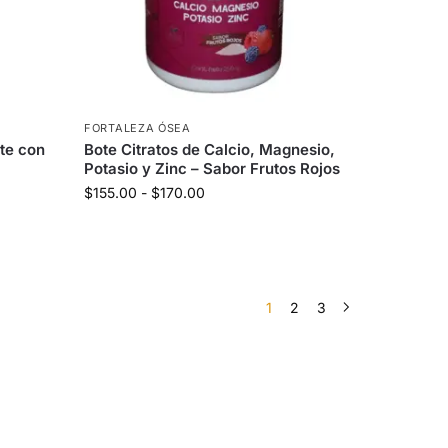
FORTALEZA ÓSEA
ote con
Bote Citratos de Calcio, Magnesio,
Potasio y Zinc – Sabor Frutos Rojos
$
155.00
-
$
170.00
1
2
3