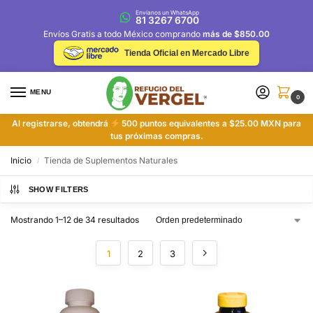
Envíanos un WhatsApp
81 3267 6700
Envíos Gratis a todo México comprando
más de $850.00
Tienda Oficial en Mercado Libre
MENU
0
Al registrarse, obtendrá
500 puntos equivalentes a $25.00 MXN para
tus próximas compras.
Inicio
Tienda de Suplementos Naturales
/
SHOW FILTERS
Mostrando 1–12 de 34 resultados
1
2
3