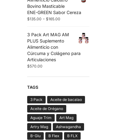
Bovino Masticable
ENE-GREEN Sabor Cereza
-
$
135.00
$
165.00
3 Pack Art MAG AM
PLUS Suplemento
Alimenticio con
Cúrcuma y Colágeno para
Articulaciones
$
570.00
TAGS
3 Pack
Aceite de bacalao
Aceite de Orégano
Aguaje Trim
Art Mag
Artry Mag
Ashwagandha
B-Glu
B Flex
B FLX