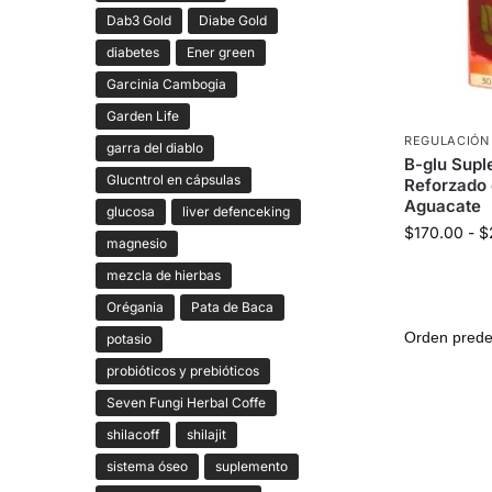
Dab3 Gold
Diabe Gold
diabetes
Ener green
Garcinia Cambogia
Garden Life
REGULACIÓN
garra del diablo
B-glu Supl
Glucntrol en cápsulas
Reforzado
Aguacate
glucosa
liver defenceking
$
170.00
-
$
magnesio
mezcla de hierbas
Orégania
Pata de Baca
potasio
probióticos y prebióticos
Seven Fungi Herbal Coffe
shilacoff
shilajit
sistema óseo
suplemento