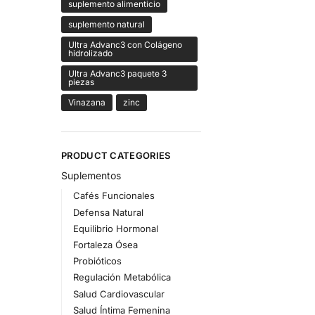
suplemento alimenticio
suplemento natural
Ultra Advanc3 con Colágeno
hidrolizado
Ultra Advanc3 paquete 3
piezas
Vinazana
zinc
PRODUCT CATEGORIES
Suplementos
Cafés Funcionales
Defensa Natural
Equilibrio Hormonal
Fortaleza Ósea
Probióticos
Regulación Metabólica
Salud Cardiovascular
Salud Íntima Femenina