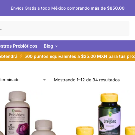
Envíos Gratis a todo México comprando
más de $850.00
Buscar
stros Probióticos
Blog
 obtendrá
500 puntos equivalentes a $25.00 MXN para tus pr
Mostrando 1–12 de 34 resultados