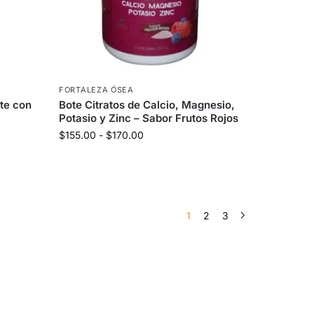
FORTALEZA ÓSEA
ote con
Bote Citratos de Calcio, Magnesio,
Potasio y Zinc – Sabor Frutos Rojos
$
155.00
-
$
170.00
1
2
3