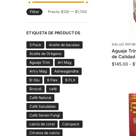
Precio:
$120
—
$1,700
Filtrar
ETIQUETA DE PRODUCTOS
SALUD ÍNTI
3 Pack
Aceite de bacalao
Aguaje Tri
Aceite de Orégano
de Calidad
Aguaje Trim
Art Mag
$
145.00
-
$
Artry Mag
Ashwagandha
B-Glu
B Flex
B FLX
Brocoli
café
Café Natural
Café Saludable
Café Seven Fungi
calcio de coral
Calcipack
Citratos de calcio