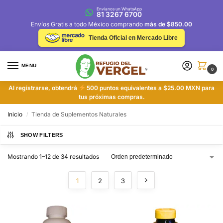
Envíanos un WhatsApp
81 3267 6700
Envíos Gratis a todo México comprando
más de $850.00
Tienda Oficial en Mercado Libre
MENU
0
Al registrarse, obtendrá
500 puntos equivalentes a $25.00 MXN para
tus próximas compras.
Inicio
Tienda de Suplementos Naturales
/
SHOW FILTERS
Mostrando 1–12 de 34 resultados
1
2
3