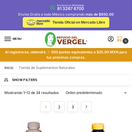
Envíanos un WhatsApp
81 3267 6700
Envíos Gratis a todo México comprando
más de $850.00
Tienda Oficial en Mercado Libre
MENU
0
Al registrarse, obtendrá
500 puntos equivalentes a $25.00 MXN para
tus próximas compras.
Inicio
Tienda de Suplementos Naturales
/
SHOW FILTERS
Mostrando 1–12 de 34 resultados
1
2
3