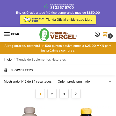
Envíanos un WhatsApp
81 3267 6700
Envíos Gratis a todo México comprando
más de $850.00
Tienda Oficial en Mercado Libre
MENU
0
Al registrarse, obtendrá
500 puntos equivalentes a $25.00 MXN para
tus próximas compras.
Inicio
Tienda de Suplementos Naturales
/
SHOW FILTERS
Mostrando 1–12 de 34 resultados
1
2
3