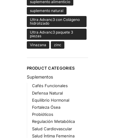
suplemento alimenticio
suplemento natural
Ultra Advanc3 con Colágeno
hidrolizado
Ultra Advanc3 paquete 3
piezas
Vinazana
zinc
PRODUCT CATEGORIES
Suplementos
Cafés Funcionales
Defensa Natural
Equilibrio Hormonal
Fortaleza Ósea
Probióticos
Regulación Metabólica
Salud Cardiovascular
Salud Íntima Femenina