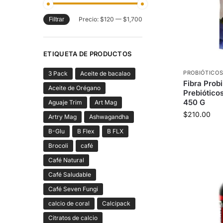
Precio:
$120
—
$1,700
Filtrar
ETIQUETA DE PRODUCTOS
PROBIÓTICO
3 Pack
Aceite de bacalao
Fibra Probi
Aceite de Orégano
Prebiótico
450 G
Aguaje Trim
Art Mag
$
210.00
Artry Mag
Ashwagandha
B-Glu
B Flex
B FLX
Brocoli
café
Café Natural
Café Saludable
Café Seven Fungi
calcio de coral
Calcipack
Citratos de calcio