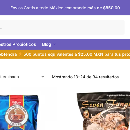
Envíos Gratis a todo México comprando
más de $850.00
Buscar
stros Probióticos
Blog
 obtendrá
500 puntos equivalentes a $25.00 MXN para tus pr
Mostrando 13–24 de 34 resultados