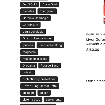
Dab3 Gold
Diabe Gold
diabetes
Ener green
Garcinia Cambogia
Garden Life
garra del diablo
EQUILIBRIO
Glucntrol en cápsulas
Liver Defe
Alimentici
glucosa
liver defenceking
$
160.00
magnesio
mezcla de hierbas
Orégania
Pata de Baca
potasio
probióticos y prebióticos
Seven Fungi Herbal Coffe
shilacoff
shilajit
sistema óseo
suplemento