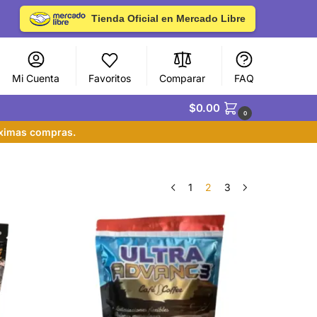
Tienda Oficial en Mercado Libre
Mi Cuenta
Favoritos
Comparar
FAQ
$
0.00
0
óximas compras.
1
2
3