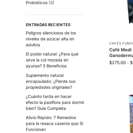
Probióticos
(3)
ENTRADAS RECIENTES
Peligros silenciosos de los
niveles de azúcar alta en
CAFÉS FUNC
adultos
Café Medi
El poder natural: ¿Para qué
Ganoderma
sirve la col morada en
$
275.00
-
$
ayunas? 5 Beneficios
Suplemento natural
encapsulado: ¿Pierde sus
propiedades originales?
¿Cuánto tarda en hacer
efecto la pasiflora para dormir
bien? Guía Completa
Alivio Rápido: 7 Remedios
para la resaca caseros que Sí
Funcionan