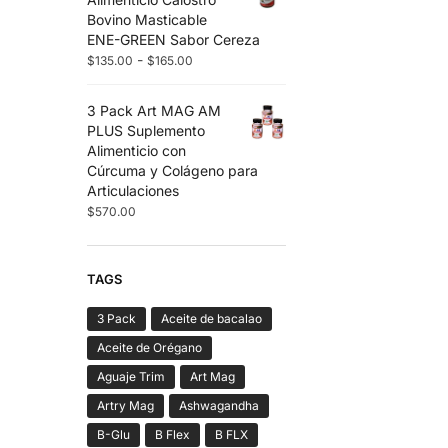
Bovino Masticable
ENE-GREEN Sabor Cereza
-
$
135.00
$
165.00
3 Pack Art MAG AM
PLUS Suplemento
Alimenticio con
Cúrcuma y Colágeno para
Articulaciones
$
570.00
TAGS
3 Pack
Aceite de bacalao
Aceite de Orégano
Aguaje Trim
Art Mag
Artry Mag
Ashwagandha
B-Glu
B Flex
B FLX