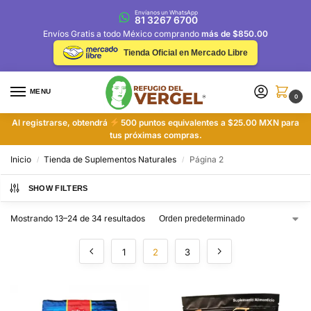
Envíanos un WhatsApp
81 3267 6700
Envíos Gratis a todo México comprando
más de $850.00
Tienda Oficial en Mercado Libre
MENU
0
Al registrarse, obtendrá
500 puntos equivalentes a $25.00 MXN para
tus próximas compras.
Inicio
Tienda de Suplementos Naturales
Página 2
/
/
SHOW FILTERS
Mostrando 13–24 de 34 resultados
1
2
3