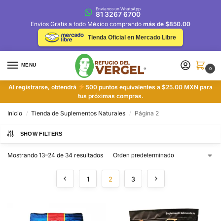
Envíanos un WhatsApp
81 3267 6700
Envíos Gratis a todo México comprando
más de $850.00
Tienda Oficial en Mercado Libre
MENU
0
Al registrarse, obtendrá
500 puntos equivalentes a $25.00 MXN para
tus próximas compras.
Inicio
Tienda de Suplementos Naturales
Página 2
/
/
SHOW FILTERS
Mostrando 13–24 de 34 resultados
1
2
3