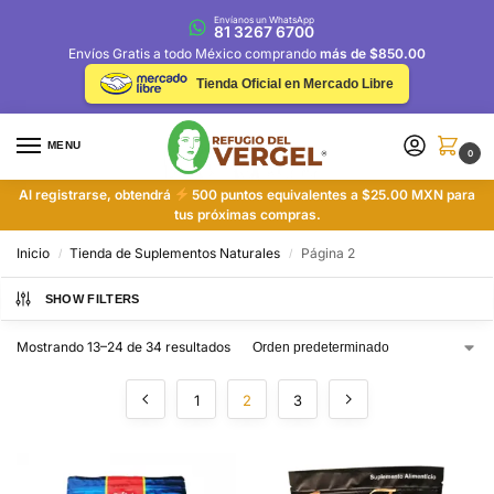
Envíanos un WhatsApp
81 3267 6700
Envíos Gratis a todo México comprando
más de $850.00
Tienda Oficial en Mercado Libre
MENU
0
Al registrarse, obtendrá
500 puntos equivalentes a $25.00 MXN para
tus próximas compras.
Inicio
Tienda de Suplementos Naturales
Página 2
/
/
SHOW FILTERS
Mostrando 13–24 de 34 resultados
1
2
3