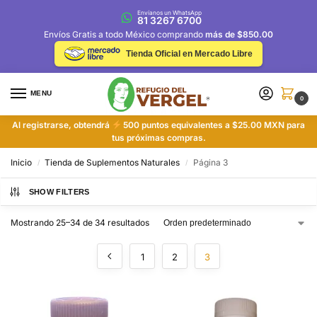
Envíanos un WhatsApp
81 3267 6700
Envíos Gratis a todo México comprando
más de $850.00
Tienda Oficial en Mercado Libre
MENU
0
Al registrarse, obtendrá
500 puntos equivalentes a $25.00 MXN para
tus próximas compras.
Inicio
Tienda de Suplementos Naturales
Página 3
/
/
SHOW FILTERS
Mostrando 25–34 de 34 resultados
1
2
3