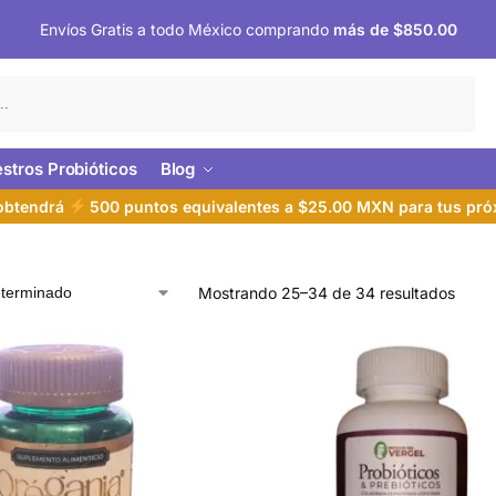
Envíos Gratis a todo México comprando
más de $850.00
Buscar
stros Probióticos
Blog
 obtendrá
500 puntos equivalentes a $25.00 MXN para tus pr
Mostrando 25–34 de 34 resultados