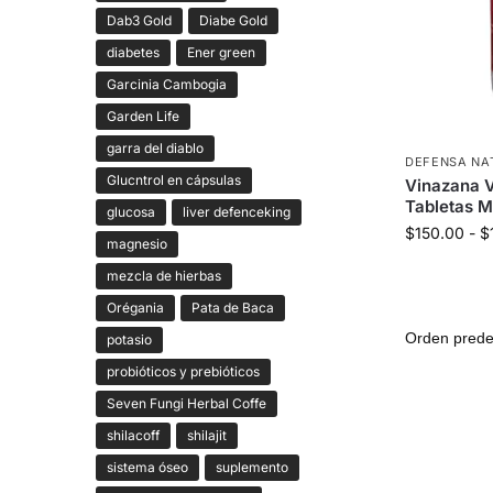
Dab3 Gold
Diabe Gold
diabetes
Ener green
Garcinia Cambogia
Garden Life
garra del diablo
DEFENSA NA
Glucntrol en cápsulas
Vinazana 
Tabletas M
glucosa
liver defenceking
$
150.00
-
$
magnesio
mezcla de hierbas
Orégania
Pata de Baca
potasio
probióticos y prebióticos
Seven Fungi Herbal Coffe
shilacoff
shilajit
sistema óseo
suplemento