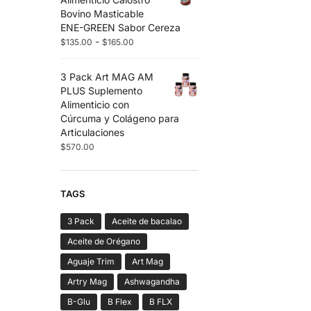
Bovino Masticable
ENE-GREEN Sabor Cereza
-
$
135.00
$
165.00
3 Pack Art MAG AM
PLUS Suplemento
Alimenticio con
Cúrcuma y Colágeno para
Articulaciones
$
570.00
TAGS
3 Pack
Aceite de bacalao
Aceite de Orégano
Aguaje Trim
Art Mag
Artry Mag
Ashwagandha
B-Glu
B Flex
B FLX