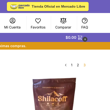
Tienda Oficial en Mercado Libre
Mi Cuenta
Favoritos
Comparar
FAQ
$
0.00
0
óximas compras.
1
2
3