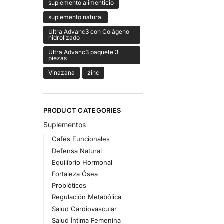
suplemento alimenticio
suplemento natural
Ultra Advanc3 con Colágeno
hidrolizado
Ultra Advanc3 paquete 3
piezas
Vinazana
zinc
PRODUCT CATEGORIES
Suplementos
Cafés Funcionales
Defensa Natural
Equilibrio Hormonal
Fortaleza Ósea
Probióticos
Regulación Metabólica
Salud Cardiovascular
Salud Íntima Femenina