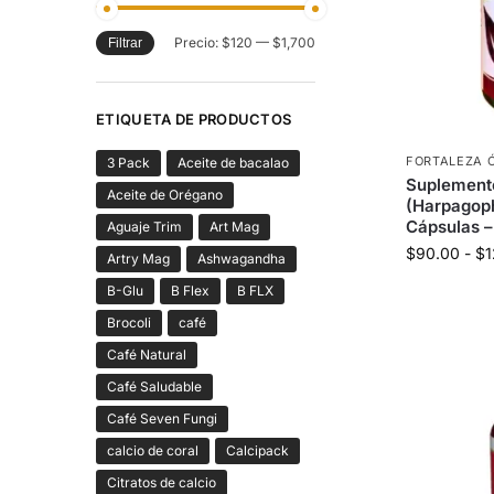
Precio:
$120
—
$1,700
Filtrar
ETIQUETA DE PRODUCTOS
FORTALEZA 
3 Pack
Aceite de bacalao
Suplemento
Aceite de Orégano
(Harpagop
Cápsulas 
Aguaje Trim
Art Mag
$
90.00
-
$
1
Artry Mag
Ashwagandha
B-Glu
B Flex
B FLX
Brocoli
café
Café Natural
Café Saludable
Café Seven Fungi
calcio de coral
Calcipack
Citratos de calcio