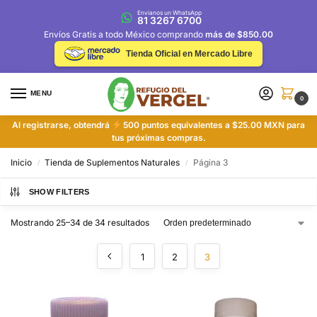
Envíanos un WhatsApp
81 3267 6700
Envíos Gratis a todo México comprando
más de $850.00
Tienda Oficial en Mercado Libre
MENU
0
Al registrarse, obtendrá
500 puntos equivalentes a $25.00 MXN para
tus próximas compras.
Inicio
Tienda de Suplementos Naturales
Página 3
/
/
SHOW FILTERS
Mostrando 25–34 de 34 resultados
1
2
3