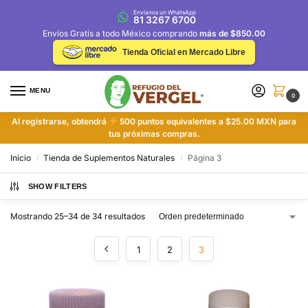
Envíanos un WhatsApp
81 3267 6700
Envíos Gratis a todo México comprando
más de $850.00
Tienda Oficial en Mercado Libre
MENU
0
Al registrarse, obtendrá
500 puntos equivalentes a $25.00 MXN para
tus próximas compras.
Inicio
Tienda de Suplementos Naturales
Página 3
/
/
SHOW FILTERS
Mostrando 25–34 de 34 resultados
1
2
3