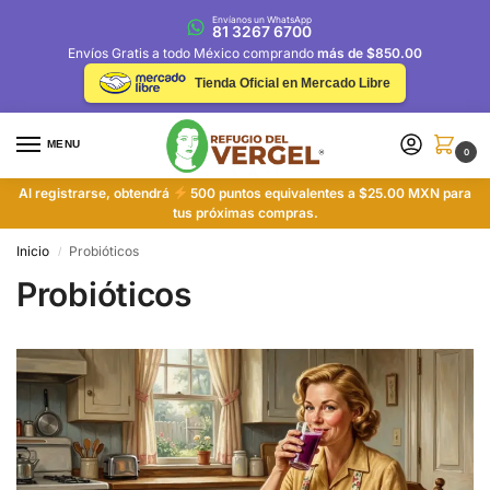
Envíanos un WhatsApp
81 3267 6700
Envíos Gratis a todo México comprando
más de $850.00
Tienda Oficial en Mercado Libre
MENU
0
Al registrarse, obtendrá
500 puntos equivalentes a $25.00 MXN para
tus próximas compras.
Inicio
Probióticos
/
Probióticos