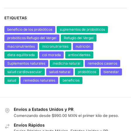
ETIQUETAS
beneficio de los probióticos
suplementos de probióticos
probióticos Refugio del Vergel
Refugio del Vergel
macronutrientes
micronutrientes
nutrición
dieta equilibrada
col morada
antioxidantes
Suplementos naturales
medicina natural
remedios caseros
salud cardiovascular
salud natural
probióticos
bienestar
salud
remedios naturales
beneficios
Envíos a Estados Unidos y PR
Comenzando desde $990.00 MXN el primer kilo de peso.
Envíos Rápidos
Envíos Rápidos a todo México, Estados Unidos y PR