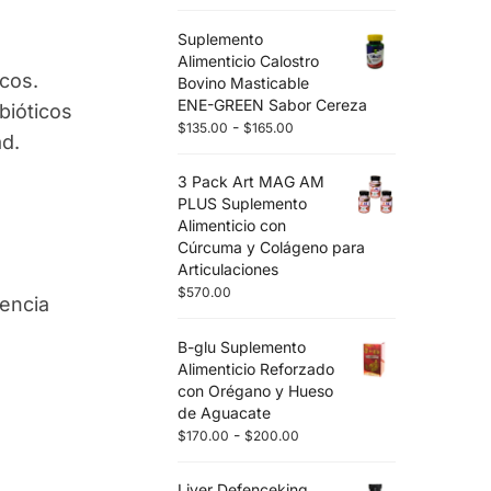
Suplemento
Alimenticio Calostro
cos.
Bovino Masticable
ENE-GREEN Sabor Cereza
bióticos
-
$
135.00
$
165.00
ad.
3 Pack Art MAG AM
PLUS Suplemento
Alimenticio con
Cúrcuma y Colágeno para
Articulaciones
$
570.00
tencia
B-glu Suplemento
Alimenticio Reforzado
con Orégano y Hueso
de Aguacate
-
$
170.00
$
200.00
Liver Defenceking