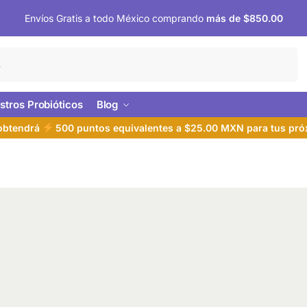
Envíos Gratis a todo México comprando
más de $850.00
Buscar
tros Probióticos
Blog
 obtendrá
500 puntos equivalentes a $25.00 MXN para tus pr