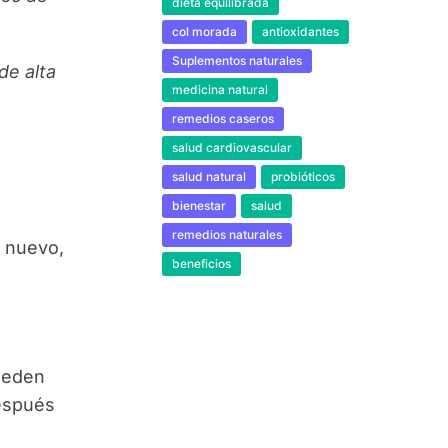
dieta equilibrada
col morada
antioxidantes
Suplementos naturales
de alta
medicina natural
remedios caseros
salud cardiovascular
salud natural
probióticos
bienestar
salud
remedios naturales
 nuevo,
beneficios
ueden
después