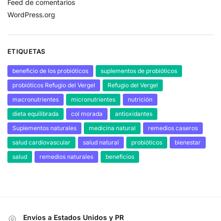
Feed de comentarios
WordPress.org
ETIQUETAS
beneficio de los probióticos
suplementos de probióticos
probióticos Refugio del Vergel
Refugio del Vergel
macronutrientes
micronutrientes
nutrición
dieta equilibrada
col morada
antioxidantes
Suplementos naturales
medicina natural
remedios caseros
salud cardiovascular
salud natural
probióticos
bienestar
salud
remedios naturales
beneficios
Envíos a Estados Unidos y PR