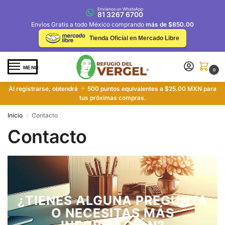
Envíanos un WhatsApp
81 3267 6700
Envíos Gratis a todo México comprando
más de $850.00
Tienda Oficial en Mercado Libre
MENU
0
Al registrarse, obtendrá
500 puntos equivalentes a $25.00 MXN para
tus próximas compras.
Inicio
Contacto
/
Contacto
¿TIENES ALGUNA PREGUNTA
O NECESITAS MÁS