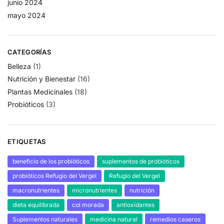
junio 2024
mayo 2024
CATEGORÍAS
Belleza
(1)
Nutrición y Bienestar
(16)
Plantas Medicinales
(18)
Probióticos
(3)
ETIQUETAS
beneficio de los probióticos
suplementos de probióticos
probióticos Refugio del Vergel
Refugio del Vergel
macronutrientes
micronutrientes
nutrición
dieta equilibrada
col morada
antioxidantes
Suplementos naturales
medicina natural
remedios caseros