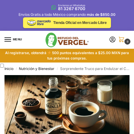
Envíanos un WhatsApp
81 3267 6700
Envíos Gratis a todo México comprando
más de $850.00
Tienda Oficial en Mercado Libre
MENU
0
Al registrarse, obtendrá
500 puntos equivalentes a $25.00 MXN para
tus próximas compras.
Inicio
Nutrición y Bienestar
Sorprendente Truco para Endulzar el Café Sin Azúcar
/
/