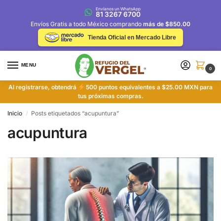
Envíanos un WhatsApp
81 3267 6700
Envíos Gratis a todo México comprando
más de $850.00
Tienda Oficial en Mercado Libre
MENU
0
Al registrarse, obtendrá
500 puntos equivalentes a $25.00 MXN para
tus próximas compras.
Inicio
Posts etiquetados “acupuntura”
/
acupuntura