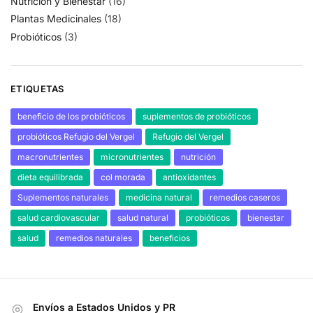
Nutrición y Bienestar
(16)
Plantas Medicinales
(18)
Probióticos
(3)
ETIQUETAS
beneficio de los probióticos
suplementos de probióticos
probióticos Refugio del Vergel
Refugio del Vergel
macronutrientes
micronutrientes
nutrición
dieta equilibrada
col morada
antioxidantes
Suplementos naturales
medicina natural
remedios caseros
salud cardiovascular
salud natural
probióticos
bienestar
salud
remedios naturales
beneficios
Envíos a Estados Unidos y PR