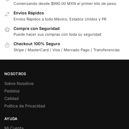
Comenzando desde $990.00 MXN el primer kilo de peso.
Envíos Rápidos
Envíos Rápidos a todo México, Estados Unidos y PR
Compre con Seguridad
Puede hacer sus compras con toda su seguridad
Checkout 100% Seguro
Stripe / MasterCard / Visa / Mercado Pago / Transferencias
NOSOTROS
Sobre Nosotros
Pedidos
Calidad
Política de Privacidad
AYUDA
Mi Cuenta