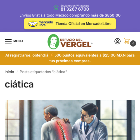
Envíanos un WhatsApp
81 3267 6700
Envíos Gratis a todo México comprando
más de $850.00
Tienda Oficial en Mercado Libre
MENU
0
Al registrarse, obtendrá
500 puntos equivalentes a $25.00 MXN para
tus próximas compras.
Inicio
Posts etiquetados “ciática”
/
ciática