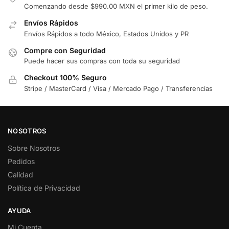
Comenzando desde $990.00 MXN el primer kilo de peso.
Envíos Rápidos
Envíos Rápidos a todo México, Estados Unidos y PR
Compre con Seguridad
Puede hacer sus compras con toda su seguridad
Checkout 100% Seguro
Stripe / MasterCard / Visa / Mercado Pago / Transferencias
NOSOTROS
Sobre Nosotros
Pedidos
Calidad
Política de Privacidad
AYUDA
Mi Cuenta