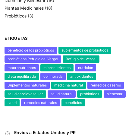
Nutrición y Bienestar
(16)
Plantas Medicinales
(18)
Probióticos
(3)
ETIQUETAS
beneficio de los probióticos
suplementos de probióticos
probióticos Refugio del Vergel
Refugio del Vergel
macronutrientes
micronutrientes
nutrición
dieta equilibrada
col morada
antioxidantes
Suplementos naturales
medicina natural
remedios caseros
salud cardiovascular
salud natural
probióticos
bienestar
salud
remedios naturales
beneficios
Envíos a Estados Unidos y PR