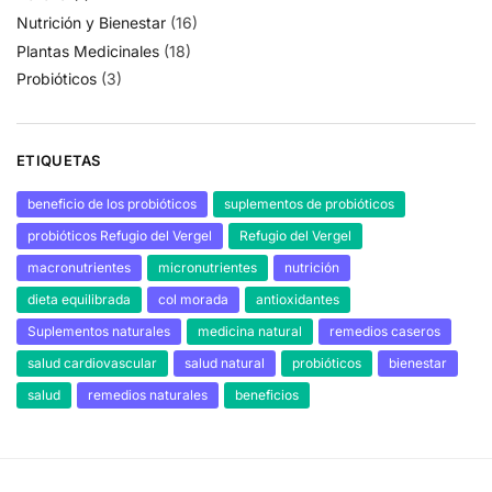
Nutrición y Bienestar
(16)
Plantas Medicinales
(18)
Probióticos
(3)
ETIQUETAS
beneficio de los probióticos
suplementos de probióticos
probióticos Refugio del Vergel
Refugio del Vergel
macronutrientes
micronutrientes
nutrición
dieta equilibrada
col morada
antioxidantes
Suplementos naturales
medicina natural
remedios caseros
salud cardiovascular
salud natural
probióticos
bienestar
salud
remedios naturales
beneficios