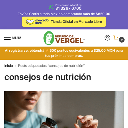
Envíanos un WhatsApp
81 3267 6700
Envíos Gratis a todo México comprando
más de $850.00
Tienda Oficial en Mercado Libre
MENU
0
Al registrarse, obtendrá
500 puntos equivalentes a $25.00 MXN para
tus próximas compras.
Inicio
Posts etiquetados “consejos de nutrición”
/
consejos de nutrición