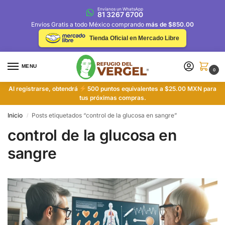
Envíanos un WhatsApp
81 3267 6700
Envíos Gratis a todo México comprando
más de $850.00
Tienda Oficial en Mercado Libre
MENU
0
Al registrarse, obtendrá
500 puntos equivalentes a $25.00 MXN para
tus próximas compras.
Inicio
Posts etiquetados “control de la glucosa en sangre”
/
control de la glucosa en
sangre