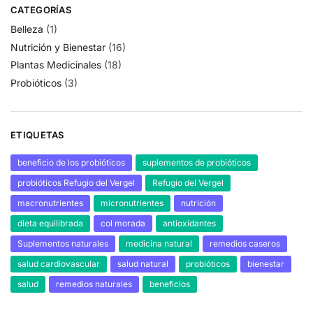
CATEGORÍAS
Belleza
(1)
Nutrición y Bienestar
(16)
Plantas Medicinales
(18)
Probióticos
(3)
ETIQUETAS
beneficio de los probióticos
suplementos de probióticos
probióticos Refugio del Vergel
Refugio del Vergel
macronutrientes
micronutrientes
nutrición
dieta equilibrada
col morada
antioxidantes
Suplementos naturales
medicina natural
remedios caseros
salud cardiovascular
salud natural
probióticos
bienestar
salud
remedios naturales
beneficios