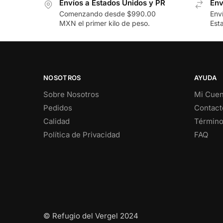
Envíos a Estados Unidos y PR
Env
Comenzando desde $990.00
Env
MXN el primer kilo de peso.
Est
NOSOTROS
AYUDA
Sobre Nosotros
Mi Cuen
Pedidos
Contact
Calidad
Término
Política de Privacidad
FAQ
© Refugio del Vergel 2024