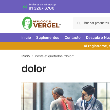
Envíanos un WhatsApp
81 3267 6700
Inicio
Suplementos
Contacto
Descubre Nue
Al registrarse,
Inicio
Posts etiquetados “dolor”
/
dolor