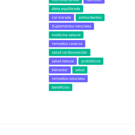
dieta equilibrada
col morada
antioxidantes
Suplementos naturales
medicina natural
remedios caseros
salud cardiovascular
salud natural
probióticos
bienestar
salud
remedios naturales
beneficios