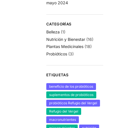
mayo 2024
CATEGORÍAS
Belleza
(1)
Nutrición y Bienestar
(16)
Plantas Medicinales
(18)
Probióticos
(3)
ETIQUETAS
beneficio de los probióticos
suplementos de probióticos
probióticos Refugio del Vergel
Refugio del Vergel
macronutrientes
micronutrientes
nutrición