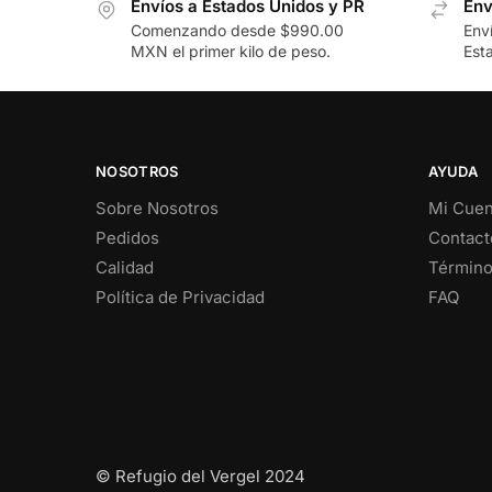
Envíos a Estados Unidos y PR
Env
Comenzando desde $990.00
Env
MXN el primer kilo de peso.
Est
NOSOTROS
AYUDA
Sobre Nosotros
Mi Cuen
Pedidos
Contact
Calidad
Término
Política de Privacidad
FAQ
© Refugio del Vergel 2024