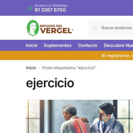
Envíanos un WhatsApp
81 3267 6700
Inicio
Suplementos
Contacto
Descubre Nue
Al registrarse,
Inicio
Posts etiquetados “ejercicio”
/
ejercicio