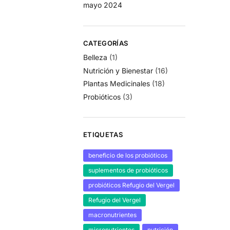
mayo 2024
CATEGORÍAS
Belleza
(1)
Nutrición y Bienestar
(16)
Plantas Medicinales
(18)
Probióticos
(3)
ETIQUETAS
beneficio de los probióticos
suplementos de probióticos
probióticos Refugio del Vergel
Refugio del Vergel
macronutrientes
micronutrientes
nutrición