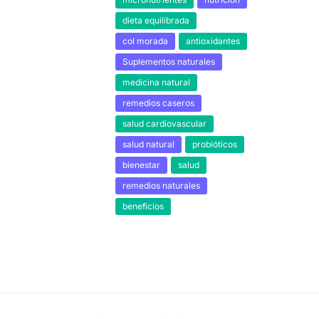
dieta equilibrada
col morada
antioxidantes
Suplementos naturales
medicina natural
remedios caseros
salud cardiovascular
salud natural
probióticos
bienestar
salud
remedios naturales
beneficios