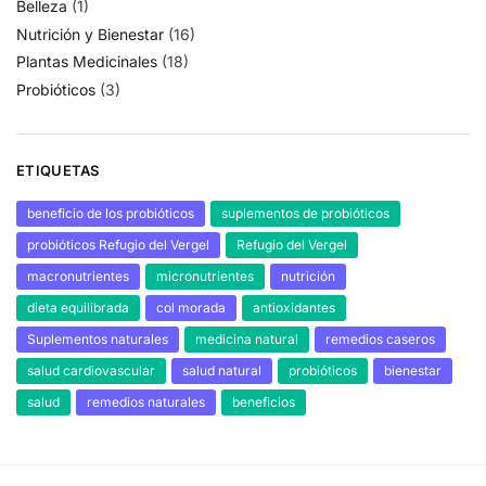
Belleza
(1)
Nutrición y Bienestar
(16)
Plantas Medicinales
(18)
Probióticos
(3)
ETIQUETAS
beneficio de los probióticos
suplementos de probióticos
probióticos Refugio del Vergel
Refugio del Vergel
macronutrientes
micronutrientes
nutrición
dieta equilibrada
col morada
antioxidantes
Suplementos naturales
medicina natural
remedios caseros
salud cardiovascular
salud natural
probióticos
bienestar
salud
remedios naturales
beneficios