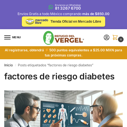
Envíanos un WhatsApp
81 3267 6700
Envíos Gratis a todo México comprando
más de $850.00
Tienda Oficial en Mercado Libre
MENU
0
Al registrarse, obtendrá
500 puntos equivalentes a $25.00 MXN para
tus próximas compras.
Inicio
Posts etiquetados “factores de riesgo diabetes”
/
factores de riesgo diabetes