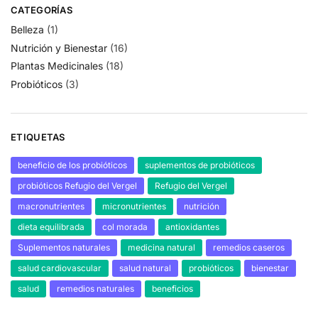
CATEGORÍAS
Belleza
(1)
Nutrición y Bienestar
(16)
Plantas Medicinales
(18)
Probióticos
(3)
ETIQUETAS
beneficio de los probióticos
suplementos de probióticos
probióticos Refugio del Vergel
Refugio del Vergel
macronutrientes
micronutrientes
nutrición
dieta equilibrada
col morada
antioxidantes
Suplementos naturales
medicina natural
remedios caseros
salud cardiovascular
salud natural
probióticos
bienestar
salud
remedios naturales
beneficios