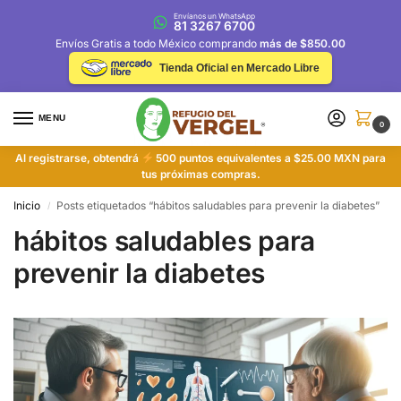
Envíanos un WhatsApp
81 3267 6700
Envíos Gratis a todo México comprando
más de $850.00
Tienda Oficial en Mercado Libre
MENU
0
Al registrarse, obtendrá
500 puntos equivalentes a $25.00 MXN para
tus próximas compras.
Inicio
Posts etiquetados “hábitos saludables para prevenir la diabetes”
/
hábitos saludables para
prevenir la diabetes