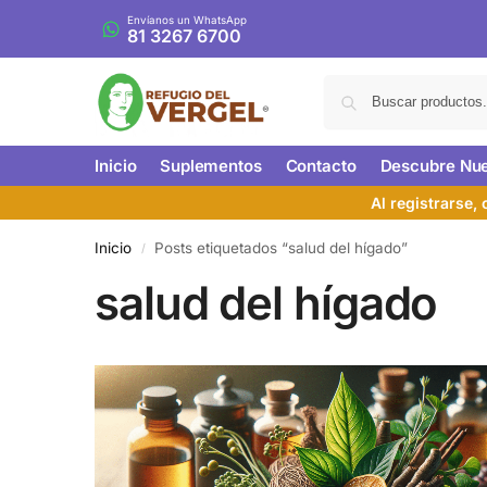
Envíanos un WhatsApp
81 3267 6700
Inicio
Suplementos
Contacto
Descubre Nue
Al registrarse,
Inicio
Posts etiquetados “salud del hígado”
/
salud del hígado