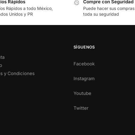
íos Rápidos
Compre con Seguridad
íos Rápidos a todo México,
Puede hacer sus compras
ados Unidos y PR
toda su seguridad
SÍGUENOS
ta
Facebook
o
s y Condiciones
Instagram
Youtube
Twitter