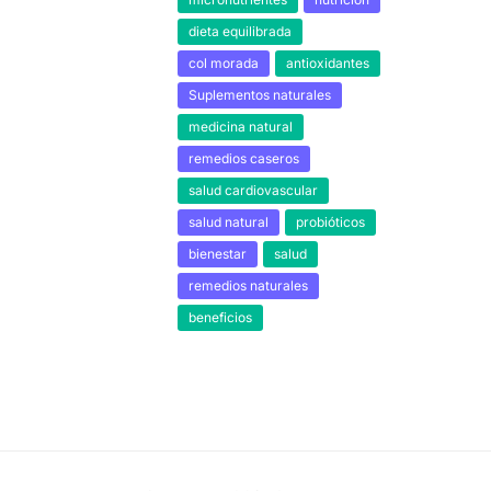
dieta equilibrada
col morada
antioxidantes
Suplementos naturales
medicina natural
remedios caseros
salud cardiovascular
salud natural
probióticos
bienestar
salud
remedios naturales
beneficios