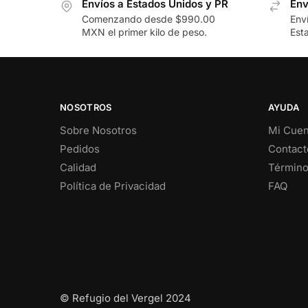
Envíos a Estados Unidos y PR
Env
Comenzando desde $990.00
Env
MXN el primer kilo de peso.
Est
NOSOTROS
AYUDA
Sobre Nosotros
Mi Cuen
Pedidos
Contact
Calidad
Término
Política de Privacidad
FAQ
© Refugio del Vergel 2024