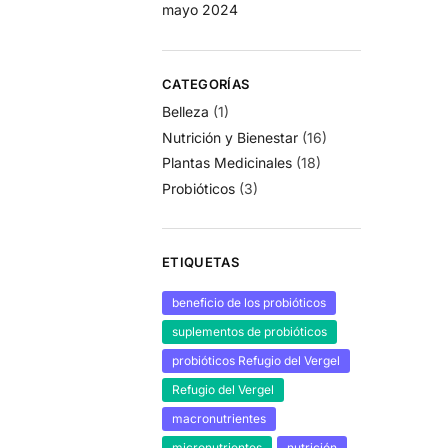
mayo 2024
CATEGORÍAS
Belleza
(1)
Nutrición y Bienestar
(16)
Plantas Medicinales
(18)
Probióticos
(3)
ETIQUETAS
beneficio de los probióticos
suplementos de probióticos
probióticos Refugio del Vergel
Refugio del Vergel
macronutrientes
micronutrientes
nutrición