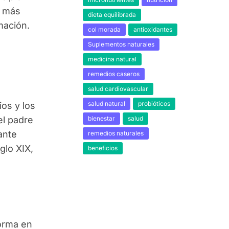
n más
dieta equilibrada
amación.
col morada
antioxidantes
Suplementos naturales
medicina natural
remedios caseros
salud cardiovascular
salud natural
probióticos
os y los
bienestar
salud
el padre
ante
remedios naturales
glo XIX,
beneficios
forma en