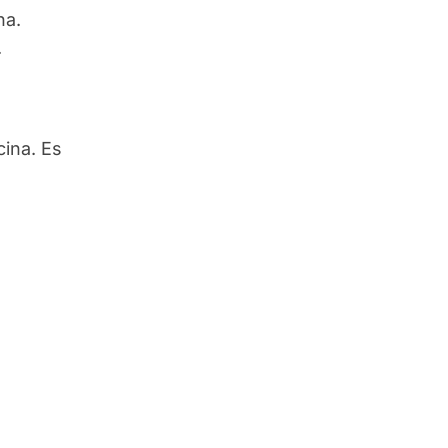
na.
.
cina. Es