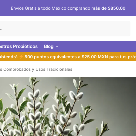
Envíos Gratis a todo México comprando
más de $850.00
Buscar
stros Probióticos
Blog
 obtendrá
500 puntos equivalentes a $25.00 MXN para tus pr
os Comprobados y Usos Tradicionales