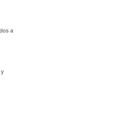
ados a
 y