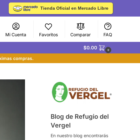
Tienda Oficial en Mercado Libre
Mi Cuenta
Favoritos
Comparar
FAQ
$
0.00
0
óximas compras.
Blog de Refugio del
Vergel
En nuestro blog encontrarás