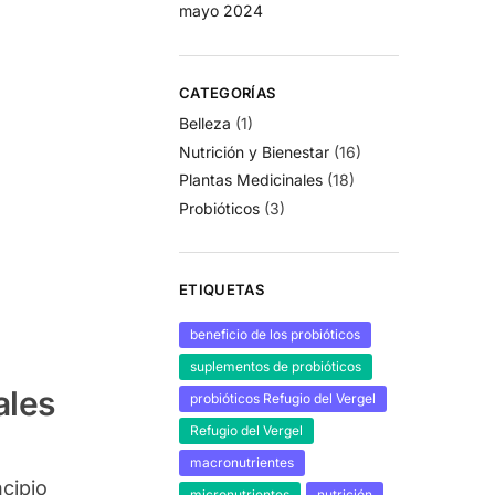
mayo 2024
CATEGORÍAS
Belleza
(1)
Nutrición y Bienestar
(16)
Plantas Medicinales
(18)
Probióticos
(3)
ETIQUETAS
beneficio de los probióticos
suplementos de probióticos
ales
probióticos Refugio del Vergel
Refugio del Vergel
macronutrientes
ncipio
micronutrientes
nutrición