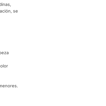
dinas,
ación, se
abeza
olor
 menores.