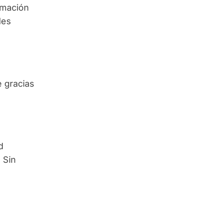
lamación
des
e gracias
d
 Sin