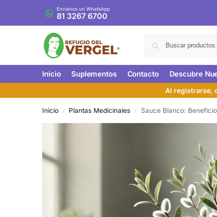
Envíanos un WhatsApp
81 3267 6700
Inicio
Suplementos
Contacto
Descubre Nue
Al registrarse,
Inicio
Plantas Medicinales
Sauce Blanco: Benefici
/
/