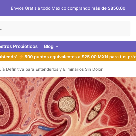
Envíos Gratis a todo México comprando
más de $850.00
Buscar
stros Probióticos
Blog
 obtendrá
500 puntos equivalentes a $25.00 MXN para tus pr
ía Definitiva para Entenderlos y Eliminarlos Sin Dolor