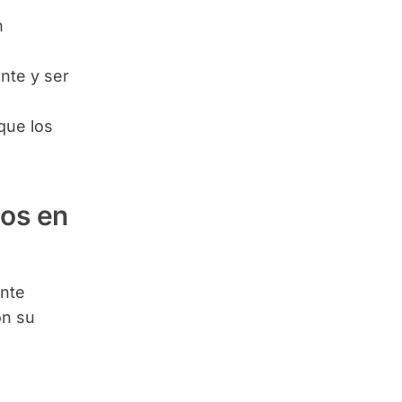
n
nte y ser
que los
los en
ente
on su