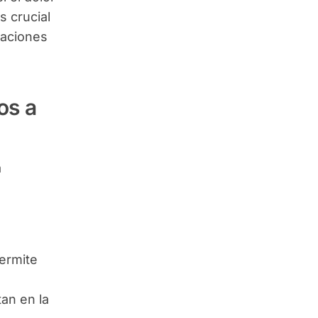
s crucial
caciones
os a
a
ermite
an en la