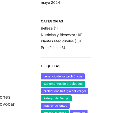
mayo 2024
CATEGORÍAS
Belleza
(1)
Nutrición y Bienestar
(16)
Plantas Medicinales
(18)
Probióticos
(3)
ETIQUETAS
beneficio de los probióticos
suplementos de probióticos
probióticos Refugio del Vergel
iones
Refugio del Vergel
rovocar
macronutrientes
micronutrientes
nutrición