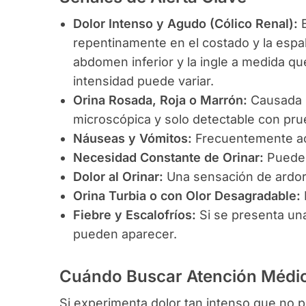
Dolor Intenso y Agudo (Cólico Renal):
E
repentinamente en el costado y la espald
abdomen inferior y la ingle a medida qu
intensidad puede variar.
Orina Rosada, Roja o Marrón:
Causada p
microscópica y solo detectable con pru
Náuseas y Vómitos:
Frecuentemente ac
Necesidad Constante de Orinar:
Puede s
Dolor al Orinar:
Una sensación de ardor 
Orina Turbia o con Olor Desagradable:
Fiebre y Escalofríos:
Si se presenta una
pueden aparecer.
Cuándo Buscar Atención Médi
Si experimenta dolor tan intenso que no p