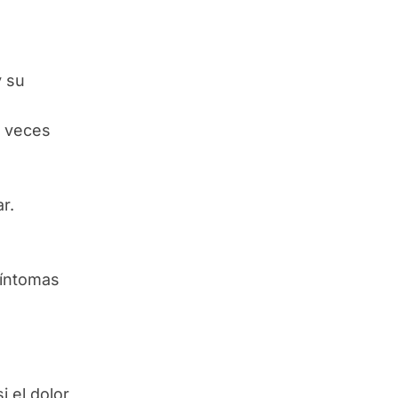
y su
a veces
r.
síntomas
 el dolor