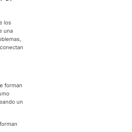
e los
e una
roblemas,
 conectan
ue forman
ismo
reando un
 forman