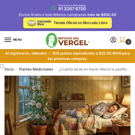
Envíanos un WhatsApp
81 3267 6700
Envíos Gratis a todo México comprando
más de $850.00
Tienda Oficial en Mercado Libre
MENU
0
Al registrarse, obtendrá
500 puntos equivalentes a $25.00 MXN para
tus próximas compras.
Inicio
Plantas Medicinales
¿Cuánto tarda en hacer efecto la pasiflora para dormir bien? Guía Completa
/
/