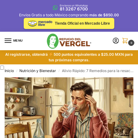
Envíanos un WhatsApp
81 3267 6700
Envíos Gratis a todo México comprando
más de $850.00
Tienda Oficial en Mercado Libre
MENU
0
Al registrarse, obtendrá
500 puntos equivalentes a $25.00 MXN para
tus próximas compras.
Inicio
Nutrición y Bienestar
Alivio Rápido: 7 Remedios para la resaca caseros que Sí Funcionan
/
/