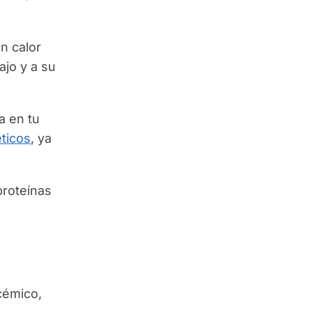
n calor
ajo y a su
a en tu
éticos
, ya
proteínas
ucémico,