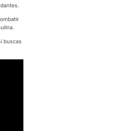
idantes.
combatir
ulina.
si buscas