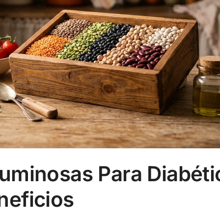
uminosas Para Diabéti
neficios