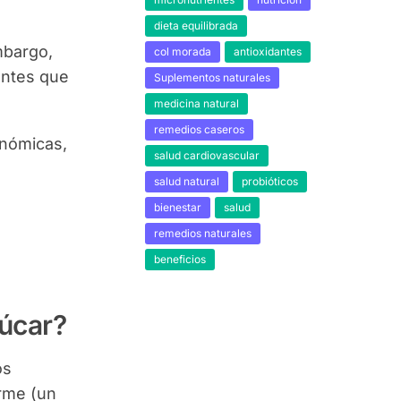
dieta equilibrada
mbargo,
col morada
antioxidantes
gentes que
Suplementos naturales
medicina natural
remedios caseros
onómicas,
salud cardiovascular
salud natural
probióticos
bienestar
salud
remedios naturales
beneficios
zúcar?
os
orme (un