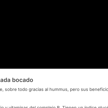
 cada bocado
 sobre todo gracias al hummus, pero sus benefici
io y vitaminas del complejo B. Tienen un índice glu