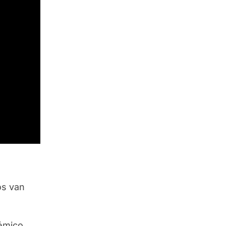
os van
cémico