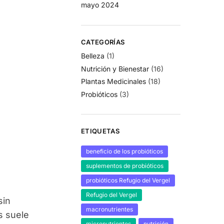
mayo 2024
CATEGORÍAS
Belleza
(1)
Nutrición y Bienestar
(16)
Plantas Medicinales
(18)
Probióticos
(3)
ETIQUETAS
beneficio de los probióticos
suplementos de probióticos
probióticos Refugio del Vergel
Refugio del Vergel
sin
macronutrientes
s suele
micronutrientes
nutrición