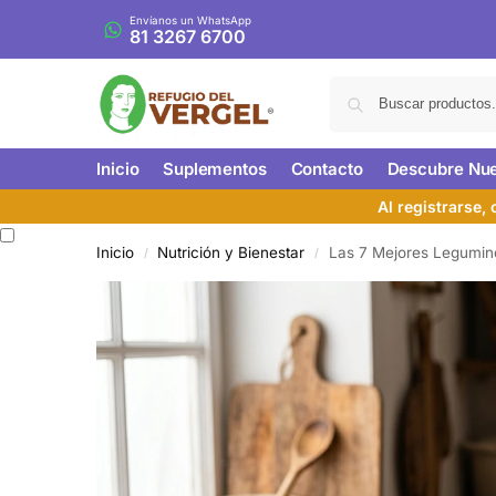
Envíanos un WhatsApp
81 3267 6700
Inicio
Suplementos
Contacto
Descubre Nue
Al registrarse,
Inicio
Nutrición y Bienestar
Las 7 Mejores Legumino
/
/