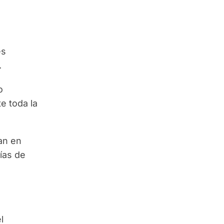
es
.
o
e toda la
an en
ías de
l