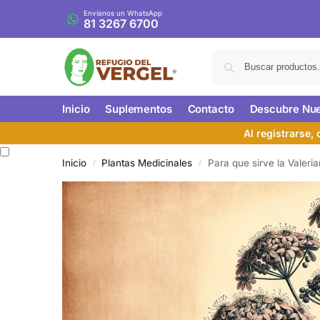
Envíanos un WhatsApp
81 3267 6700
Inicio
Suplementos
Contacto
Descubre Nue
Al registrarse,
Inicio
Plantas Medicinales
Para que sirve la Valeri
/
/