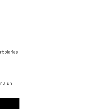
rbolarias
r a un