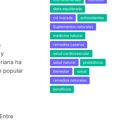
dieta equilibrada
col morada
antioxidantes
Suplementos naturales
medicina natural
s
remedios caseros
 y
salud cardiovascular
eriana ha
salud natural
probióticos
n popular
bienestar
salud
remedios naturales
beneficios
 Entre