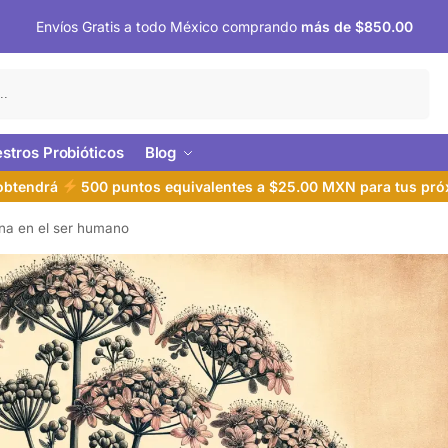
Envíos Gratis a todo México comprando
más de $850.00
Buscar
stros Probióticos
Blog
 obtendrá
500 puntos equivalentes a $25.00 MXN para tus pr
ana en el ser humano