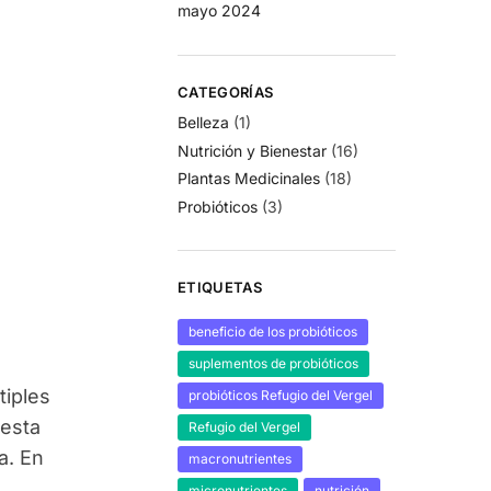
mayo 2024
CATEGORÍAS
Belleza
(1)
Nutrición y Bienestar
(16)
Plantas Medicinales
(18)
Probióticos
(3)
ETIQUETAS
beneficio de los probióticos
suplementos de probióticos
tiples
probióticos Refugio del Vergel
 esta
Refugio del Vergel
a. En
macronutrientes
a
micronutrientes
nutrición