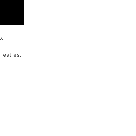
o.
 estrés.