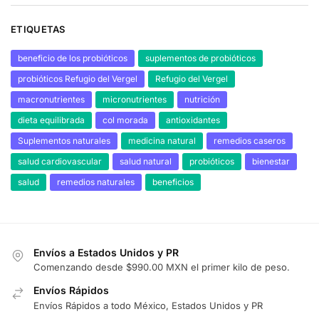
ETIQUETAS
beneficio de los probióticos
suplementos de probióticos
probióticos Refugio del Vergel
Refugio del Vergel
macronutrientes
micronutrientes
nutrición
dieta equilibrada
col morada
antioxidantes
Suplementos naturales
medicina natural
remedios caseros
salud cardiovascular
salud natural
probióticos
bienestar
salud
remedios naturales
beneficios
Envíos a Estados Unidos y PR
Comenzando desde $990.00 MXN el primer kilo de peso.
Envíos Rápidos
Envíos Rápidos a todo México, Estados Unidos y PR