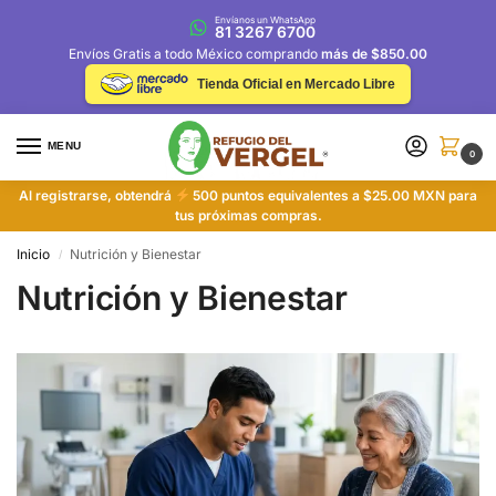
Envíanos un WhatsApp
81 3267 6700
Envíos Gratis a todo México comprando
más de $850.00
Tienda Oficial en Mercado Libre
MENU
0
Al registrarse, obtendrá
500 puntos equivalentes a $25.00 MXN para
tus próximas compras.
Inicio
Nutrición y Bienestar
/
Nutrición y Bienestar