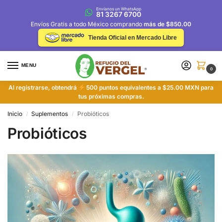
Envíanos un WhatsApp
81 3267 6700
Envíos Gratis a todo México comprando
más de $850.00
Tienda Oficial en Mercado Libre
MENU
0
Al registrarse, obtendrá
500 puntos equivalentes a $25.00 MXN para
tus próximas compras.
Inicio
Suplementos
Probióticos
/
/
Probióticos