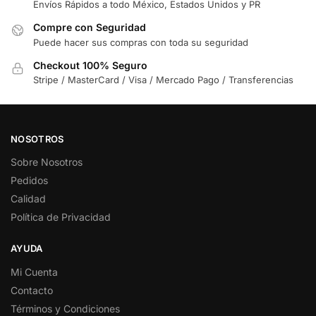
Envíos Rápidos a todo México, Estados Unidos y PR
Compre con Seguridad
Puede hacer sus compras con toda su seguridad
Checkout 100% Seguro
Stripe / MasterCard / Visa / Mercado Pago / Transferencias
NOSOTROS
Sobre Nosotros
Pedidos
Calidad
Política de Privacidad
AYUDA
Mi Cuenta
Contacto
Términos y Condiciones