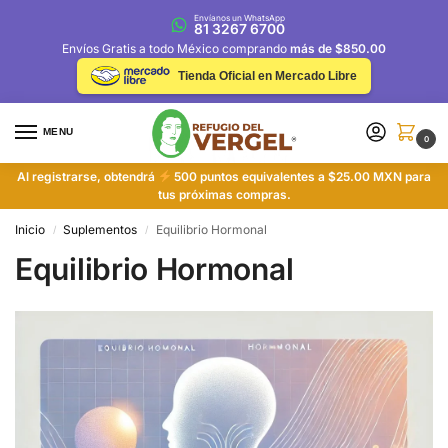
Envíanos un WhatsApp
81 3267 6700
Envíos Gratis a todo México comprando
más de $850.00
Tienda Oficial en Mercado Libre
MENU
0
Al registrarse, obtendrá
500 puntos equivalentes a $25.00 MXN para
tus próximas compras.
Inicio
Suplementos
Equilibrio Hormonal
/
/
Equilibrio Hormonal