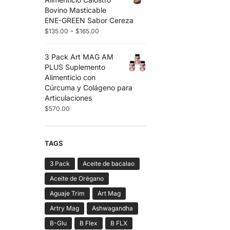
Bovino Masticable
ENE-GREEN Sabor Cereza
-
$
135.00
$
165.00
3 Pack Art MAG AM
PLUS Suplemento
Alimenticio con
Cúrcuma y Colágeno para
Articulaciones
$
570.00
TAGS
3 Pack
Aceite de bacalao
Aceite de Orégano
Aguaje Trim
Art Mag
Artry Mag
Ashwagandha
B-Glu
B Flex
B FLX