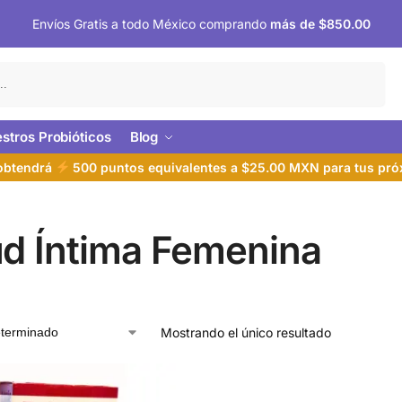
Envíos Gratis a todo México comprando
más de $850.00
Buscar
stros Probióticos
Blog
 obtendrá
500 puntos equivalentes a $25.00 MXN para tus pr
ud Íntima Femenina
Mostrando el único resultado