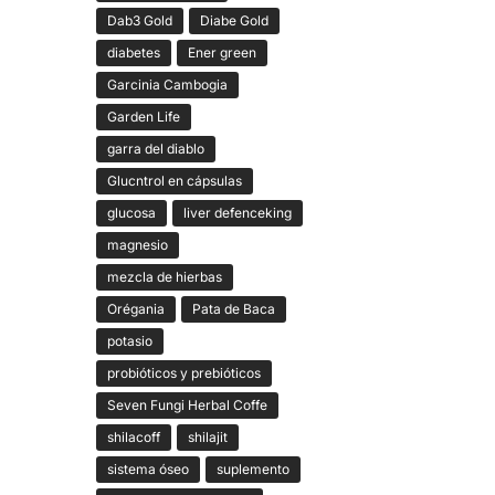
Dab3 Gold
Diabe Gold
diabetes
Ener green
Garcinia Cambogia
Garden Life
garra del diablo
Glucntrol en cápsulas
glucosa
liver defenceking
magnesio
mezcla de hierbas
Orégania
Pata de Baca
potasio
probióticos y prebióticos
Seven Fungi Herbal Coffe
shilacoff
shilajit
sistema óseo
suplemento