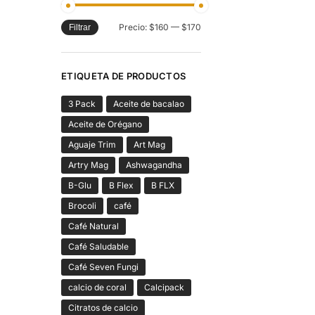
Precio:
$160
—
$170
Filtrar
ETIQUETA DE PRODUCTOS
3 Pack
Aceite de bacalao
Aceite de Orégano
Aguaje Trim
Art Mag
Artry Mag
Ashwagandha
B-Glu
B Flex
B FLX
Brocoli
café
Café Natural
Café Saludable
Café Seven Fungi
calcio de coral
Calcipack
Citratos de calcio