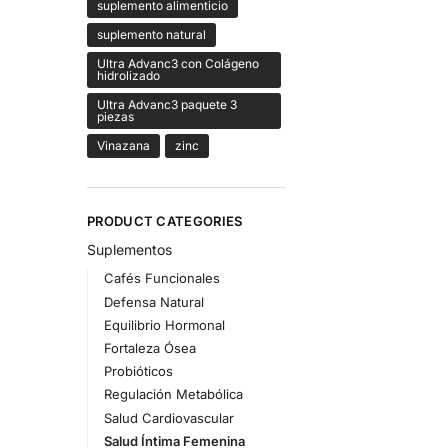
suplemento alimenticio
suplemento natural
Ultra Advanc3 con Colágeno
hidrolizado
Ultra Advanc3 paquete 3
piezas
Vinazana
zinc
PRODUCT CATEGORIES
Suplementos
Cafés Funcionales
Defensa Natural
Equilibrio Hormonal
Fortaleza Ósea
Probióticos
Regulación Metabólica
Salud Cardiovascular
Salud Íntima Femenina