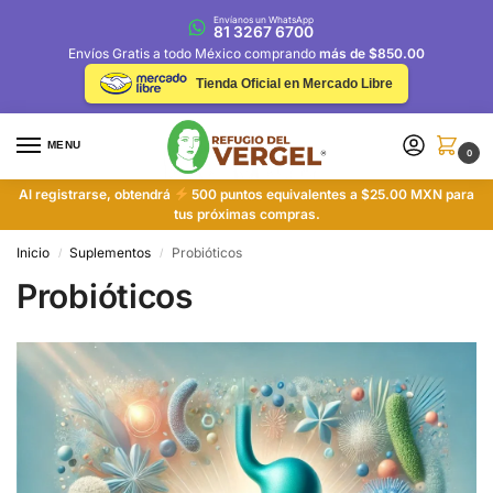
Envíanos un WhatsApp
81 3267 6700
Envíos Gratis a todo México comprando
más de $850.00
Tienda Oficial en Mercado Libre
MENU
0
Al registrarse, obtendrá
500 puntos equivalentes a $25.00 MXN para
tus próximas compras.
Inicio
Suplementos
Probióticos
/
/
Probióticos