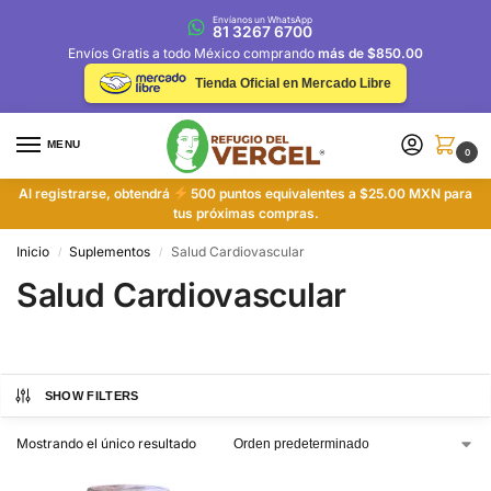
Envíanos un WhatsApp
81 3267 6700
Envíos Gratis a todo México comprando
más de $850.00
Tienda Oficial en Mercado Libre
MENU
0
Al registrarse, obtendrá
500 puntos equivalentes a $25.00 MXN para
tus próximas compras.
Inicio
Suplementos
Salud Cardiovascular
/
/
Salud Cardiovascular
SHOW FILTERS
Mostrando el único resultado