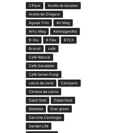
3 Pack
Aceite de bacalao
Aceite de Orégano
Aguaje Trim
Art Mag
Artry Mag
Ashwagandha
B-Glu
B Flex
B FLX
Brocoli
café
Café Natural
Café Saludable
Café Seven Fungi
calcio de coral
Calcipack
Citratos de calcio
Dab3 Gold
Diabe Gold
diabetes
Ener green
Garcinia Cambogia
Garden Life