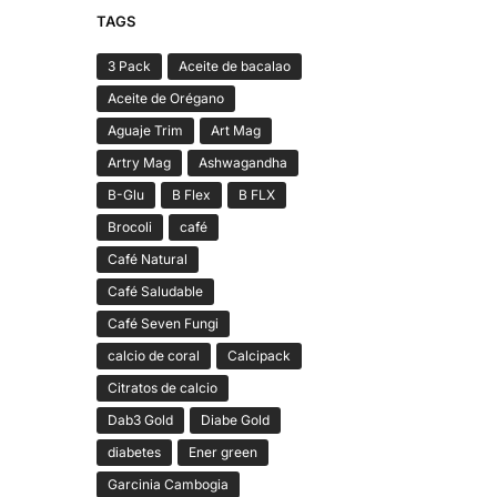
TAGS
3 Pack
Aceite de bacalao
Aceite de Orégano
Aguaje Trim
Art Mag
Artry Mag
Ashwagandha
B-Glu
B Flex
B FLX
Brocoli
café
Café Natural
Café Saludable
Café Seven Fungi
calcio de coral
Calcipack
Citratos de calcio
Dab3 Gold
Diabe Gold
diabetes
Ener green
Garcinia Cambogia