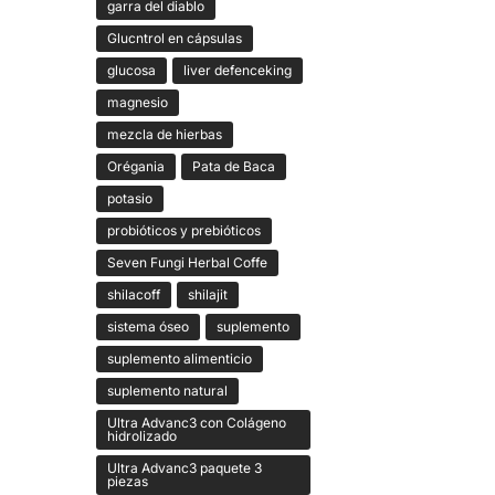
garra del diablo
Glucntrol en cápsulas
glucosa
liver defenceking
magnesio
mezcla de hierbas
Orégania
Pata de Baca
potasio
probióticos y prebióticos
Seven Fungi Herbal Coffe
shilacoff
shilajit
sistema óseo
suplemento
suplemento alimenticio
suplemento natural
Ultra Advanc3 con Colágeno
hidrolizado
Ultra Advanc3 paquete 3
piezas