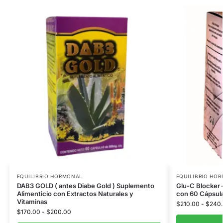
EQUILIBRIO HORMONAL
EQUILIBRIO HO
DAB3 GOLD ( antes Diabe Gold ) Suplemento
Glu-C Blocker 
Alimenticio con Extractos Naturales y
con 60 Cápsul
Vitaminas
$
210.00
-
$
240
$
170.00
-
$
200.00