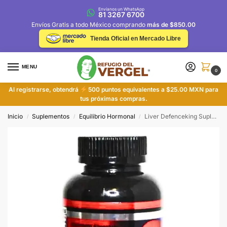
Envíanos un WhatsApp
81 3267 6700
Envíos Gratis a todo México comprando
más de $850.00
Tienda Oficial en Mercado Libre
MENU
0
Al registrarse, obtendrá
500 puntos equivalentes a $25.00 MXN para
tus próximas compras.
Inicio
Suplementos
Equilibrio Hormonal
Liver Defenceking Suplemento Alimenticio para la Salud Hepática
/
/
/