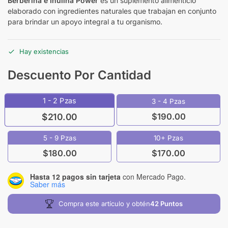
Berberina e Inulina Power
es un suplemento alimenticio
elaborado con ingredientes naturales que trabajan en conjunto
para brindar un apoyo integral a tu organismo.
Hay existencias
Descuento Por Cantidad
1 - 2
Pzas
3 - 4 Pzas
$
190.00
$
210.00
5 - 9 Pzas
10+ Pzas
$
180.00
$
170.00
Hasta 12 pagos sin tarjeta
con Mercado Pago.
Saber más
Compra este artículo y obtén
42
Puntos