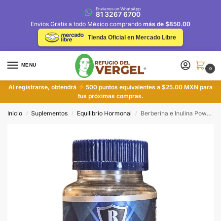
Envíanos un WhatsApp
81 3267 6700
Envíos Gratis a todo México comprando
más de $850.00
Tienda Oficial en Mercado Libre
MENU
0
Al registrarse, obtendrá
500 puntos equivalentes a $25.00 MXN para
tus próximas compras.
Inicio
Suplementos
Equilibrio Hormonal
Berberina e Inulina Power – Bote con 60 cápsulas de 500 mg
/
/
/