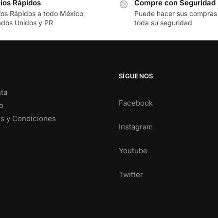
íos Rápidos
Compre con Seguridad
íos Rápidos a todo México,
Puede hacer sus compras
ados Unidos y PR
toda su seguridad
SÍGUENOS
ta
Facebook
o
s y Condiciones
Instagram
Youtube
Twitter