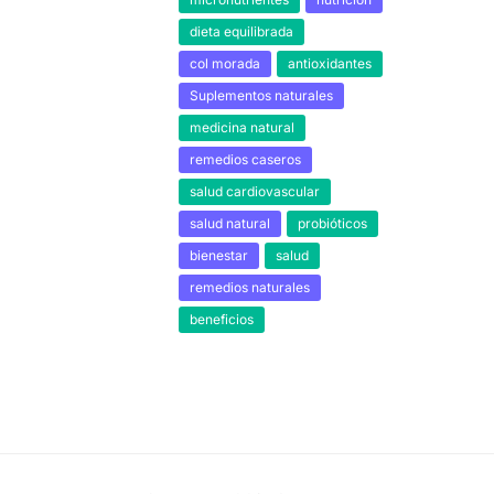
dieta equilibrada
col morada
antioxidantes
Suplementos naturales
medicina natural
remedios caseros
salud cardiovascular
salud natural
probióticos
bienestar
salud
remedios naturales
beneficios