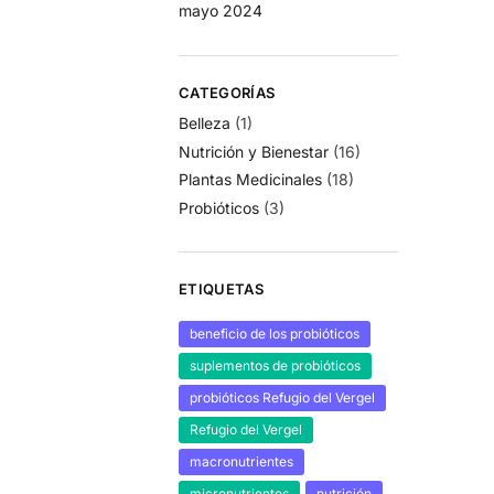
mayo 2024
CATEGORÍAS
Belleza
(1)
Nutrición y Bienestar
(16)
Plantas Medicinales
(18)
Probióticos
(3)
ETIQUETAS
beneficio de los probióticos
suplementos de probióticos
probióticos Refugio del Vergel
Refugio del Vergel
macronutrientes
micronutrientes
nutrición