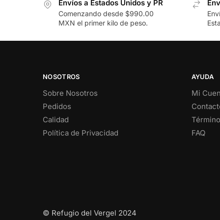
Envíos a Estados Unidos y PR
Env
Comenzando desde $990.00
Env
MXN el primer kilo de peso.
Est
NOSOTROS
AYUDA
Sobre Nosotros
Mi Cuen
Pedidos
Contact
Calidad
Término
Política de Privacidad
FAQ
© Refugio del Vergel 2024