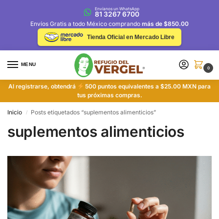
Envíanos un WhatsApp
81 3267 6700
Envíos Gratis a todo México comprando
más de $850.00
Tienda Oficial en Mercado Libre
MENU
0
Al registrarse, obtendrá
500 puntos equivalentes a $25.00 MXN para
tus próximas compras.
Inicio
Posts etiquetados “suplementos alimenticios”
/
suplementos alimenticios