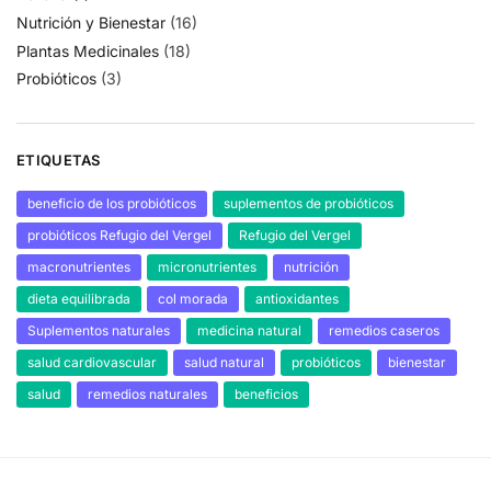
Nutrición y Bienestar
(16)
Plantas Medicinales
(18)
Probióticos
(3)
ETIQUETAS
beneficio de los probióticos
suplementos de probióticos
probióticos Refugio del Vergel
Refugio del Vergel
macronutrientes
micronutrientes
nutrición
dieta equilibrada
col morada
antioxidantes
Suplementos naturales
medicina natural
remedios caseros
salud cardiovascular
salud natural
probióticos
bienestar
salud
remedios naturales
beneficios