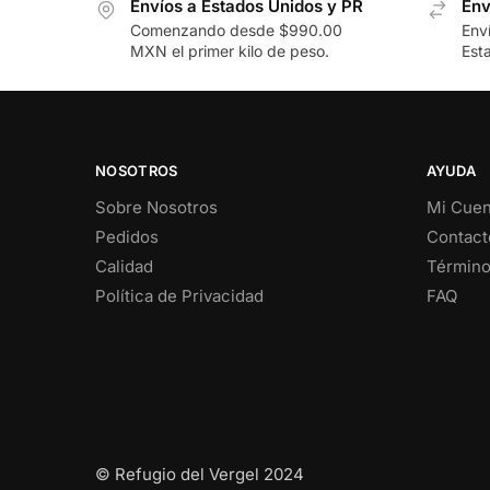
Envíos a Estados Unidos y PR
Env
Comenzando desde $990.00
Env
MXN el primer kilo de peso.
Est
NOSOTROS
AYUDA
Sobre Nosotros
Mi Cuen
Pedidos
Contact
Calidad
Término
Política de Privacidad
FAQ
© Refugio del Vergel 2024