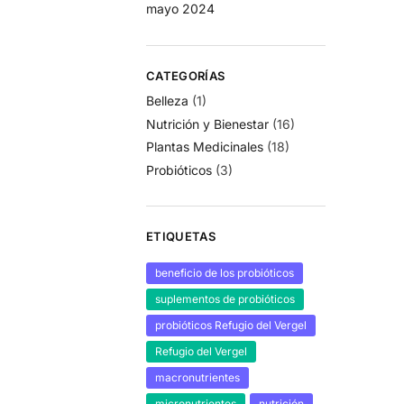
mayo 2024
CATEGORÍAS
Belleza
(1)
Nutrición y Bienestar
(16)
Plantas Medicinales
(18)
Probióticos
(3)
ETIQUETAS
beneficio de los probióticos
suplementos de probióticos
probióticos Refugio del Vergel
Refugio del Vergel
macronutrientes
micronutrientes
nutrición