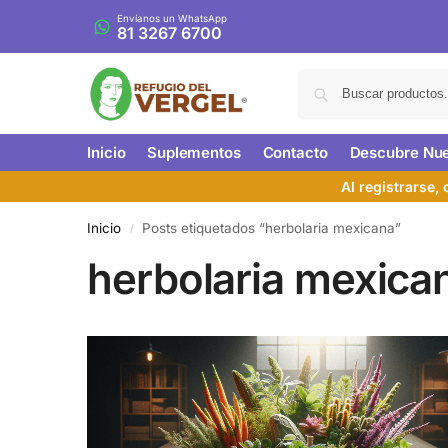
Envíanos un WhatsApp
81 3267 6700
Inicio
Suplementos
Contacto
Descubre Nue
Al registrarse,
Inicio
Posts etiquetados “herbolaria mexicana”
/
herbolaria mexica