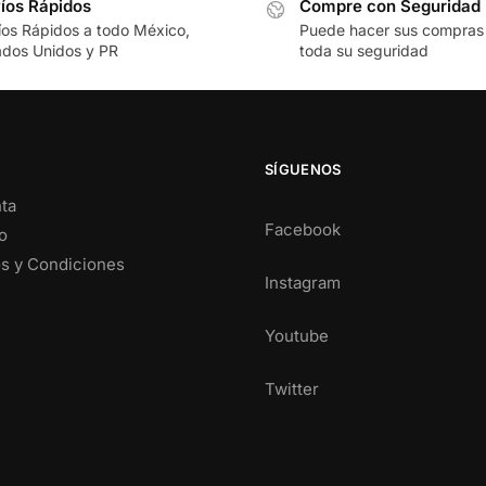
íos Rápidos
Compre con Seguridad
íos Rápidos a todo México,
Puede hacer sus compras
ados Unidos y PR
toda su seguridad
SÍGUENOS
ta
Facebook
o
s y Condiciones
Instagram
Youtube
Twitter