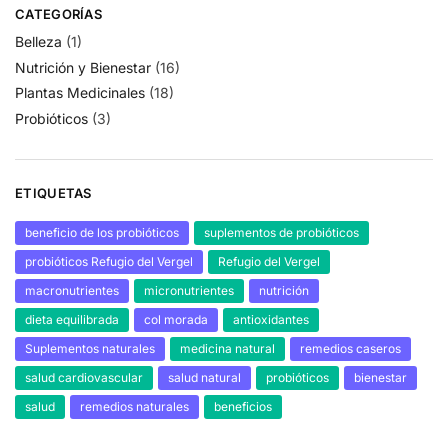
CATEGORÍAS
Belleza
(1)
Nutrición y Bienestar
(16)
Plantas Medicinales
(18)
Probióticos
(3)
ETIQUETAS
beneficio de los probióticos
suplementos de probióticos
probióticos Refugio del Vergel
Refugio del Vergel
macronutrientes
micronutrientes
nutrición
dieta equilibrada
col morada
antioxidantes
Suplementos naturales
medicina natural
remedios caseros
salud cardiovascular
salud natural
probióticos
bienestar
salud
remedios naturales
beneficios