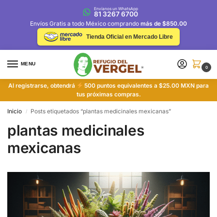
Envíanos un WhatsApp
81 3267 6700
Envíos Gratis a todo México comprando
más de $850.00
Tienda Oficial en Mercado Libre
MENU
0
Al registrarse, obtendrá
500 puntos equivalentes a $25.00 MXN para
tus próximas compras.
Inicio
Posts etiquetados “plantas medicinales mexicanas”
/
plantas medicinales
mexicanas