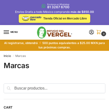
Envíanos un WhatsApp
81 3267 6700
Envíos Gratis a todo México comprando
más de $850.00
Tienda Oficial en Mercado Libre
MENU
0
Al registrarse, obtendrá
500 puntos equivalentes a $25.00 MXN para
tus próximas compras.
Inicio
Marcas
/
Marcas
Buscar
CART