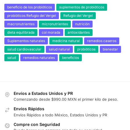
beneficio de los probióticos
suplementos de probióticos
probióticos Refugio del Vergel
Refugio del Vergel
macronutrientes
micronutrientes
nutrición
dieta equilibrada
col morada
antioxidantes
Suplementos naturales
medicina natural
remedios caseros
salud cardiovascular
salud natural
probióticos
bienestar
salud
remedios naturales
beneficios
Envíos a Estados Unidos y PR
Comenzando desde $990.00 MXN el primer kilo de peso.
Envíos Rápidos
Envíos Rápidos a todo México, Estados Unidos y PR
Compre con Seguridad